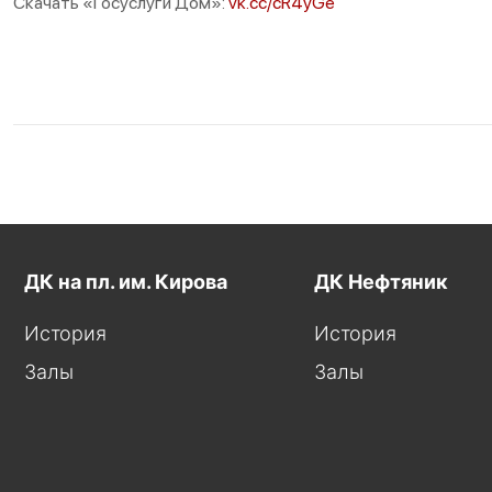
Скачать «Госуслуги Дом»:
vk.cc/cR4yGe
ДК на пл. им. Кирова
ДК Нефтяник
История
История
Залы
Залы