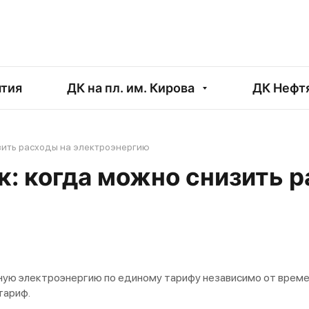
тия
ДК на пл. им. Кирова
ДК Нефт
зить расходы на электроэнергию
: когда можно снизить р
ю электроэнергию по единому тарифу независимо от времен
тариф.