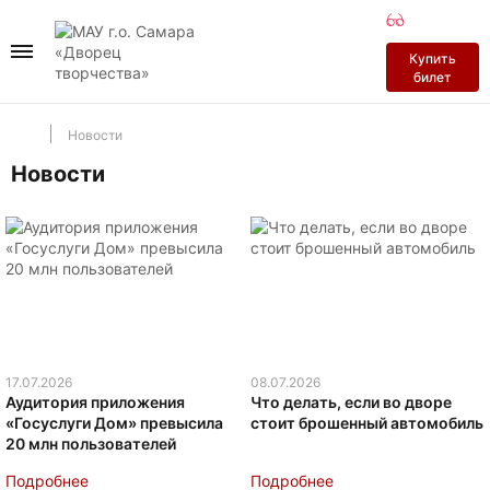
ДК на пл
ДК Нефт
Докуме
Купить
билет
Перейти в разд
Перейти в разд
Перейти в раз
Новости
История
История
Деятельность
Новости
Залы
Залы
Участникам СВ
Независимая о
Антитеррор
17.07.2026
08.07.2026
Аудитория приложения
Что делать, если во дворе
Противодейств
«Госуслуги Дом» превысила
стоит брошенный автомобиль
20 млн пользователей
Подробнее
Подробнее
Профилактика 