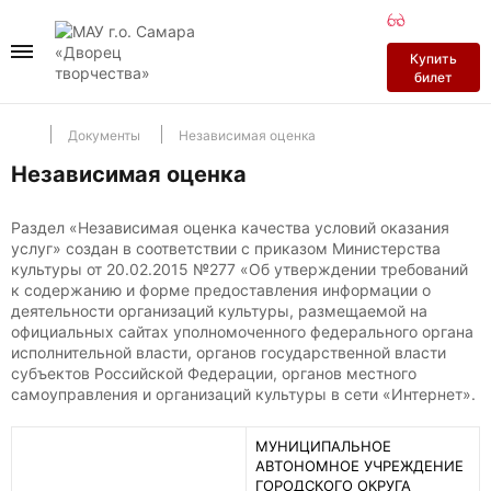
ДК на пл
ДК Нефт
Докуме
Купить
билет
Перейти в разд
Перейти в разд
Перейти в раз
Документы
Независимая оценка
История
История
Деятельность
Независимая оценка
Залы
Залы
Участникам СВ
Раздел «Независимая оценка качества условий оказания
услуг» создан в соответствии с приказом Министерства
культуры от 20.02.2015 №277 «Об утверждении требований
к содержанию и форме предоставления информации о
Независимая о
деятельности организаций культуры, размещаемой на
официальных сайтах уполномоченного федерального органа
исполнительной власти, органов государственной власти
Антитеррор
субъектов Российской Федерации, органов местного
самоуправления и организаций культуры в сети «Интернет».
Противодейств
МУНИЦИПАЛЬНОЕ
АВТОНОМНОЕ УЧРЕЖДЕНИЕ
ГОРОДСКОГО ОКРУГА
Профилактика 