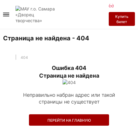
ДК на пл
ДК Нефт
Докуме
Купить
билет
Перейти в разд
Перейти в разд
Перейти в раз
Страница не найдена - 404
История
История
Деятельность
404
Залы
Залы
Участникам СВ
Ошибка 404
Страница не найдена
Независимая о
Неправильно набран адрес или такой
Антитеррор
страницы не существует
Противодейств
ПЕРЕЙТИ НА ГЛАВНУЮ
Профилактика 