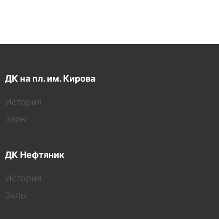
ДК на пл. им. Кирова
История
Залы
ДК Нефтяник
История
Залы